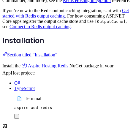
Commander, and more), see the
Redis Hosting integration
reference.
If you’re new to the Redis output caching integration, start with
Get
started with Redis output caching
. For how consuming ASP.NET
Core apps register the output cache store and use
,
[OutputCache]
see
Connect to Redis output caching
.
Installation
Section titled “Installation”
Install the
📦 Aspire.Hosting.Redis
NuGet package in your
AppHost project:
C#
TypeScript
Terminal
aspire
add
redis