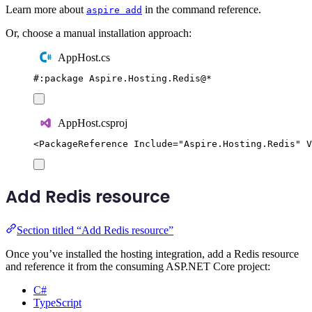
Learn more about
in the command reference.
aspire add
Or, choose a manual installation approach:
AppHost.cs
#:
package
 Aspire
.
Hosting
.
Redis
@
*
AppHost.csproj
<
PackageReference
Include
=
"
Aspire.Hosting.Redis
"
V
Add Redis resource
Section titled “Add Redis resource”
Once you’ve installed the hosting integration, add a Redis resource
and reference it from the consuming ASP.NET Core project:
C#
TypeScript