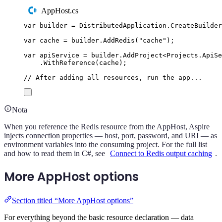
AppHost.cs
var
 builder 
=
DistributedApplication
.
CreateBuilder
var
 cache 
=
builder
.
AddRedis
(
"
cache
"
);
var
 apiService 
=
builder
.
AddProject
<
Projects
.
ApiSe
.
WithReference
(
cache
);
// After adding all resources, run the app...
Nota
When you reference the Redis resource from the AppHost, Aspire
injects connection properties — host, port, password, and URI — as
environment variables into the consuming project. For the full list
and how to read them in C#, see
Connect to Redis output caching
.
More AppHost options
Section titled “More AppHost options”
For everything beyond the basic resource declaration — data