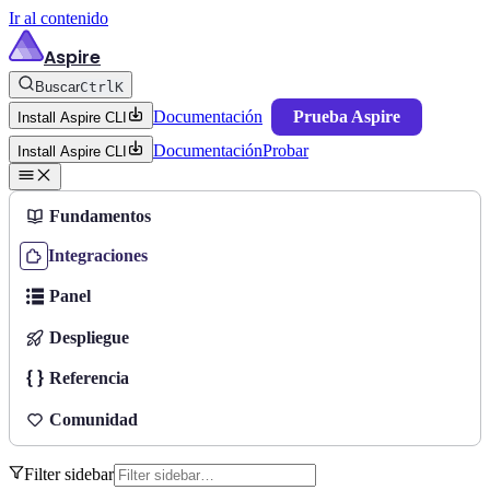
Ir al contenido
Aspire
Buscar
Ctrl
K
Documentación
Prueba Aspire
Install Aspire CLI
Documentación
Probar
Install Aspire CLI
Fundamentos
Integraciones
Panel
Despliegue
Referencia
Comunidad
Filter sidebar