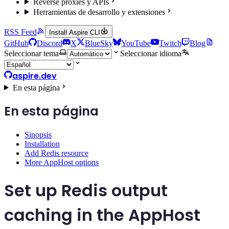
Reverse proxies y APIs
Herramientas de desarrollo y extensiones
RSS Feed
Install Aspire CLI
GitHub
Discord
X
BlueSky
YouTube
Twitch
Blog
Seleccionar tema
Seleccionar idioma
aspire.dev
En esta página
En esta página
Sinopsis
Installation
Add Redis resource
More AppHost options
Set up Redis output
caching in the AppHost