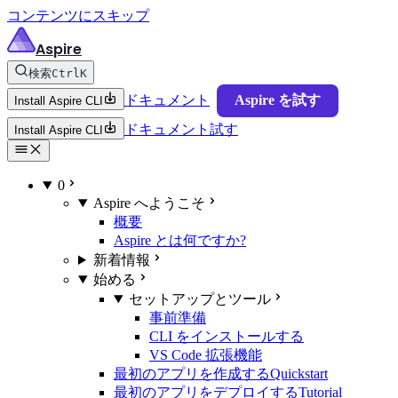
コンテンツにスキップ
Aspire
検索
Ctrl
K
ドキュメント
Aspire を試す
Install Aspire CLI
ドキュメント
試す
Install Aspire CLI
0
Aspire へようこそ
概要
Aspire とは何ですか?
新着情報
始める
セットアップとツール
事前準備
CLI をインストールする
VS Code 拡張機能
最初のアプリを作成する
Quickstart
最初のアプリをデプロイする
Tutorial