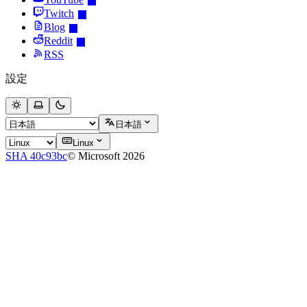
Twitch
Blog
Reddit
RSS
設定
日本語
Linux
SHA 40c93bc
© Microsoft 2026