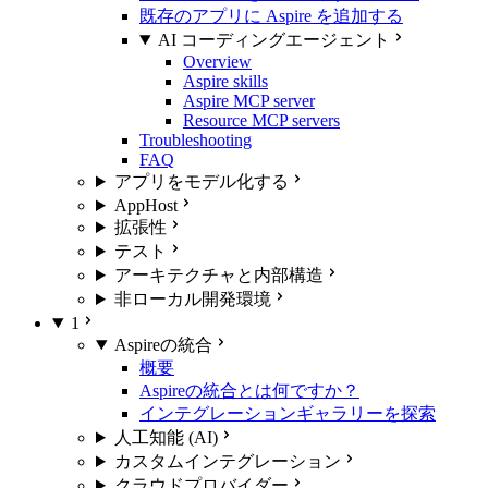
既存のアプリに Aspire を追加する
AI コーディングエージェント
Overview
Aspire skills
Aspire MCP server
Resource MCP servers
Troubleshooting
FAQ
アプリをモデル化する
AppHost
拡張性
テスト
アーキテクチャと内部構造
非ローカル開発環境
1
Aspireの統合
概要
Aspireの統合とは何ですか？
インテグレーションギャラリーを探索
人工知能 (AI)
カスタムインテグレーション
クラウドプロバイダー