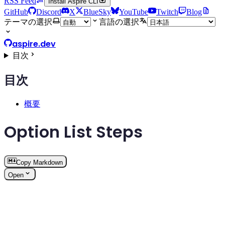
RSS Feed
Install Aspire CLI
GitHub
Discord
X
BlueSky
YouTube
Twitch
Blog
テーマの選択
言語の選択
aspire.dev
目次
目次
概要
Option List Steps
Copy Markdown
Open