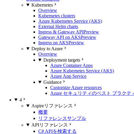
Kubernetes
Overview
Kubernetes clusters
Azure Kubernetes Service (AKS)
External Helm charts
Ingress & Gateway API
Preview
Gateway API on AKS
Preview
Ingress on AKS
Preview
Deploy to Azure
Overview
Deployment targets
Azure Container Apps
Azure Kubernetes Service (AKS)
Azure App Service
Guidance
Customize Azure resources
Azure セキュリティのベスト プラクテ
4
Aspireリファレンス
概要
リファレンスサンプル
APIリファレンス
C# APIを検索する