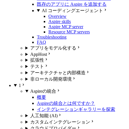
既存のアプリに Aspire を追加する
AI コーディングエージェント
Overview
Aspire skills
Aspire MCP server
Resource MCP servers
Troubleshooting
FAQ
アプリをモデル化する
AppHost
拡張性
テスト
アーキテクチャと内部構造
非ローカル開発環境
1
Aspireの統合
概要
Aspireの統合とは何ですか？
インテグレーションギャラリーを探索
人工知能 (AI)
カスタムインテグレーション
クラウドプロバイダー