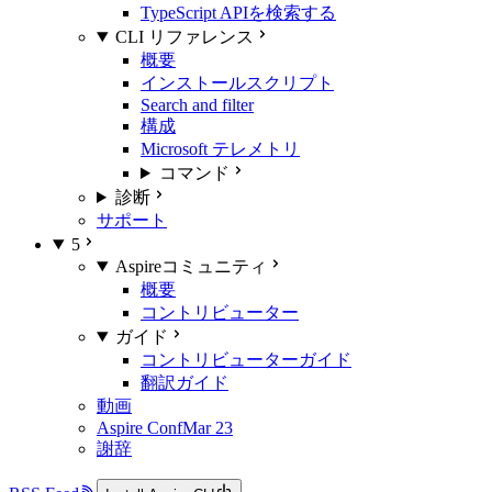
TypeScript APIを検索する
CLI リファレンス
概要
インストールスクリプト
Search and filter
構成
Microsoft テレメトリ
コマンド
診断
サポート
5
Aspireコミュニティ
概要
コントリビューター
ガイド
コントリビューターガイド
翻訳ガイド
動画
Aspire Conf
Mar 23
謝辞