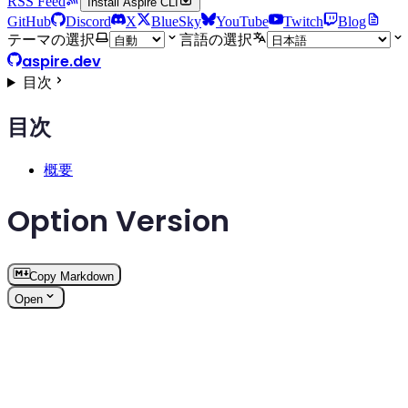
RSS Feed
Install Aspire CLI
GitHub
Discord
X
BlueSky
YouTube
Twitch
Blog
テーマの選択
言語の選択
aspire.dev
目次
目次
概要
Option Version
Copy Markdown
Open