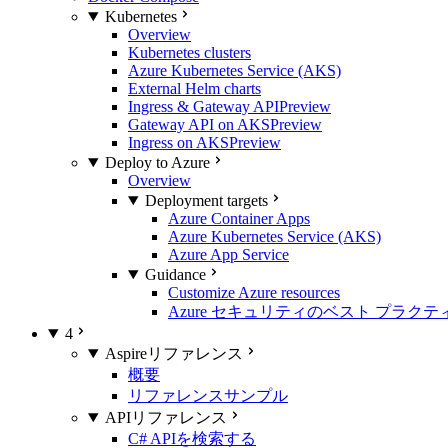
Kubernetes
Overview
Kubernetes clusters
Azure Kubernetes Service (AKS)
External Helm charts
Ingress & Gateway API
Preview
Gateway API on AKS
Preview
Ingress on AKS
Preview
Deploy to Azure
Overview
Deployment targets
Azure Container Apps
Azure Kubernetes Service (AKS)
Azure App Service
Guidance
Customize Azure resources
Azure セキュリティのベスト プラクテ
4
Aspireリファレンス
概要
リファレンスサンプル
APIリファレンス
C# APIを検索する