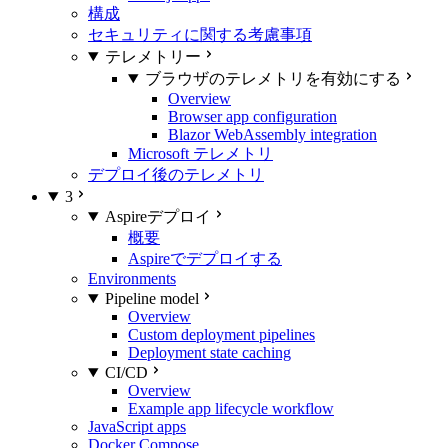
構成
セキュリティに関する考慮事項
テレメトリー
ブラウザのテレメトリを有効にする
Overview
Browser app configuration
Blazor WebAssembly integration
Microsoft テレメトリ
デプロイ後のテレメトリ
3
Aspireデプロイ
概要
Aspireでデプロイする
Environments
Pipeline model
Overview
Custom deployment pipelines
Deployment state caching
CI/CD
Overview
Example app lifecycle workflow
JavaScript apps
Docker Compose