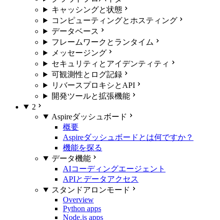
キャッシングと状態
コンピューティングとホスティング
データベース
フレームワークとランタイム
メッセージング
セキュリティとアイデンティティ
可観測性とログ記録
リバースプロキシとAPI
開発ツールと拡張機能
2
Aspireダッシュボード
概要
Aspireダッシュボードとは何ですか？
機能を探る
データ機能
AIコーディングエージェント
APIとデータアクセス
スタンドアロンモード
Overview
Python apps
Node.js apps