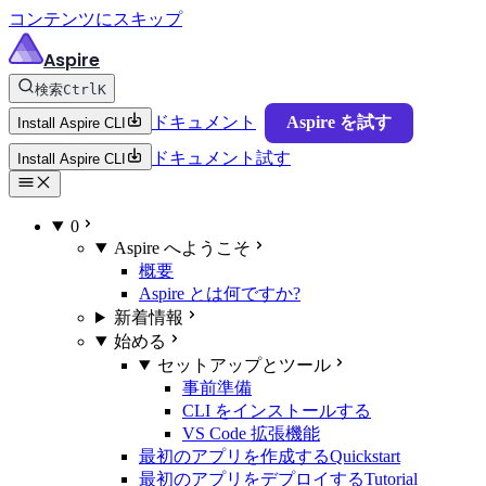
コンテンツにスキップ
Aspire
検索
Ctrl
K
ドキュメント
Aspire を試す
Install Aspire CLI
ドキュメント
試す
Install Aspire CLI
0
Aspire へようこそ
概要
Aspire とは何ですか?
新着情報
始める
セットアップとツール
事前準備
CLI をインストールする
VS Code 拡張機能
最初のアプリを作成する
Quickstart
最初のアプリをデプロイする
Tutorial