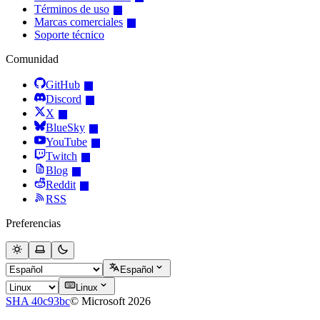
Términos de uso
Marcas comerciales
Soporte técnico
Comunidad
GitHub
Discord
X
BlueSky
YouTube
Twitch
Blog
Reddit
RSS
Preferencias
Español
Linux
SHA 40c93bc
© Microsoft 2026