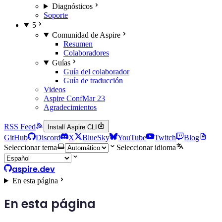
Diagnósticos
Soporte
5
Comunidad de Aspire
Resumen
Colaboradores
Guías
Guía del colaborador
Guía de traducción
Videos
Aspire Conf
Mar 23
Agradecimientos
RSS Feed
Install Aspire CLI
GitHub
Discord
X
BlueSky
YouTube
Twitch
Blog
Seleccionar tema
Seleccionar idioma
aspire.dev
En esta página
En esta página