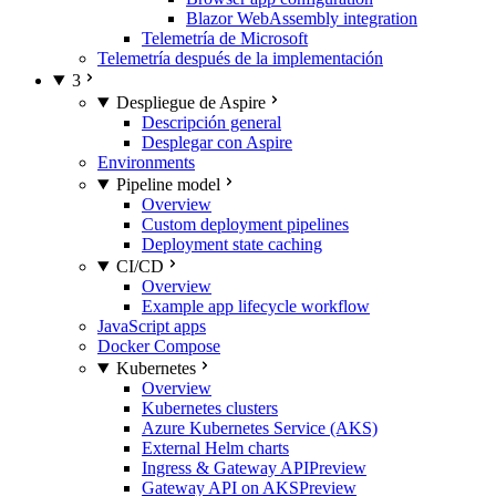
Blazor WebAssembly integration
Telemetría de Microsoft
Telemetría después de la implementación
3
Despliegue de Aspire
Descripción general
Desplegar con Aspire
Environments
Pipeline model
Overview
Custom deployment pipelines
Deployment state caching
CI/CD
Overview
Example app lifecycle workflow
JavaScript apps
Docker Compose
Kubernetes
Overview
Kubernetes clusters
Azure Kubernetes Service (AKS)
External Helm charts
Ingress & Gateway API
Preview
Gateway API on AKS
Preview