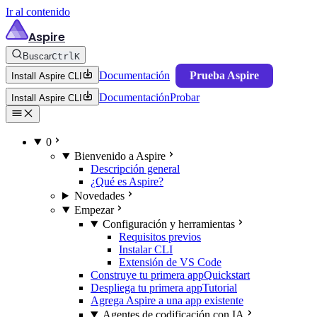
Ir al contenido
Aspire
Buscar
Ctrl
K
Documentación
Prueba Aspire
Install Aspire CLI
Documentación
Probar
Install Aspire CLI
0
Bienvenido a Aspire
Descripción general
¿Qué es Aspire?
Novedades
Empezar
Configuración y herramientas
Requisitos previos
Instalar CLI
Extensión de VS Code
Construye tu primera app
Quickstart
Despliega tu primera app
Tutorial
Agrega Aspire a una app existente
Agentes de codificación con IA